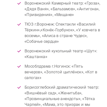
Воронежский Камерный театр: «Гроза»,
«Дядя Ваня», «Бальзамов», «Антигона»,
«Привидения», «Мещане»
ТЮЗ г.Воронеж: Спектакли «Василий
Тёркин»,«Конёк-Горбунок», «У ковчега в
восемь», «Алиса в стране Чудес»,
«Собачье сердце»
Воронежский кукольный театр «Шут»:
«Каштанка»
Мособлдрама г.Ногинск: «Пять
вечеров», «Золотой цыплёнок», «Кот в
сапогах»
Борисоглебский драматический театр:
«Вишнёвый сад», «Женитьба»,
«Провинциальные анекдоты», «Тётка
Чарлей», «Мама, это призрак и мы