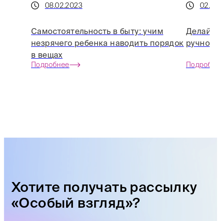
08.02.2023
02.12
Самостоятельность в быту: учим
Делай с
незрячего ребенка наводить порядок
ручной 
в вещах
Подробнее
Подробне
Хотите получать рассылку
«Особый взгляд»?