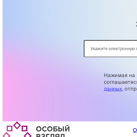
Нажимая на 
соглашаетес
данных
, отп
О