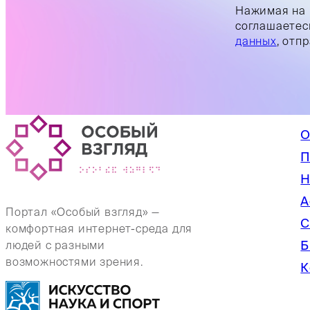
Нажимая на 
соглашаетес
данных
, отп
О
П
Н
А
Портал «Особый взгляд» —
С
комфортная интернет-среда для
Б
людей с разными
возможностями зрения.
К