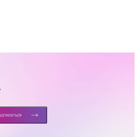
?
одписаться