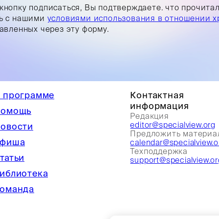
кнопку подписаться, Вы подтверждаете. что прочита
ь с нашими
условиями использования в отношении х
равленных через эту форму.
 программе
Контактная
информация
омощь
Редакция
editor@specialview.org
овости
Предложить материа
фиша
calendar@specialview.o
Техподдержка
татьи
support@specialview.or
иблиотека
оманда