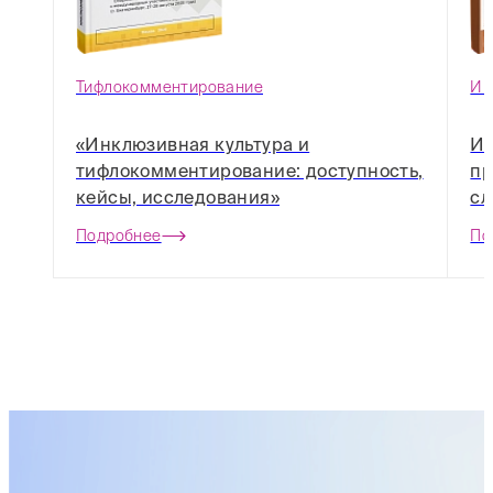
Тифлокомментирование
Ин
«Инклюзивная культура и
Ин
тифлокомментирование: доступность,
пр
кейсы, исследования»
сл
Подробнее
По